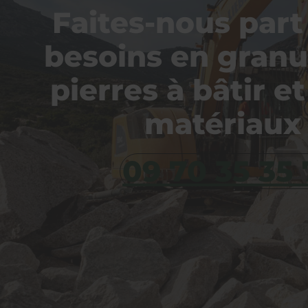
Faites-nous part
besoins en granu
pierres à bâtir e
matériaux 
09 70 35 35