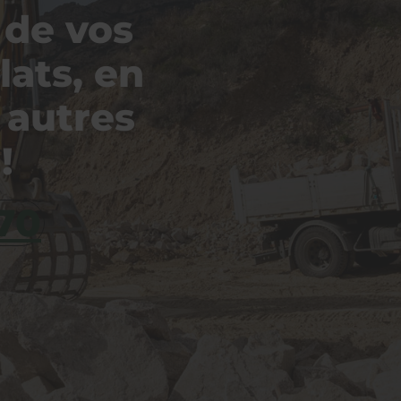
 de vos
lats, en
t autres
!
 70