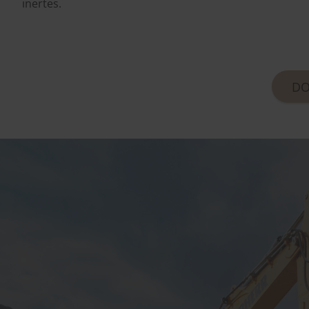
inertes.
DO