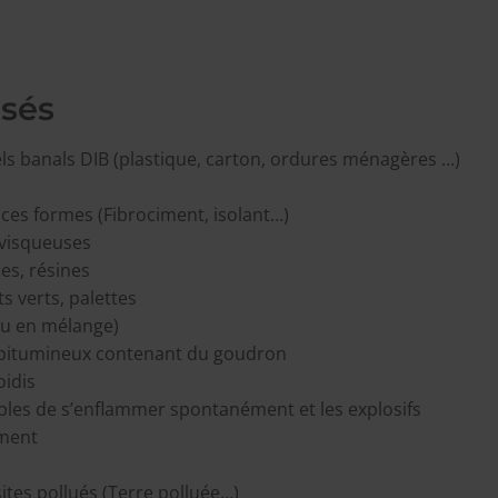
usés
els banals DIB (plastique, carton, ordures ménagères …)
ces formes (Fibrociment, isolant…)
 visqueuses
es, résines
s verts, palettes
 ou en mélange)
 bitumineux contenant du goudron
oidis
bles de s’enflammer spontanément et les explosifs
ement
ites pollués (Terre polluée…)