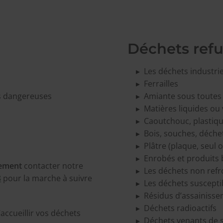
Déchets ref
Les déchets industri
Ferrailles
s dangereuses
Amiante sous toutes 
Matières liquides ou
Caoutchouc, plastiqu
Bois, souches, déchet
Plâtre (plaque, seul
Enrobés et produits
vement
contacter notre
Les déchets non refr
8
pour la marche à suivre
Les déchets suscepti
Résidus d’assainiss
Déchets radioactifs
accueillir vos déchets
Déchets venants de s